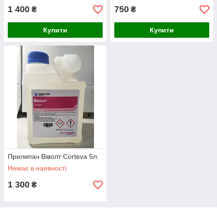
1 400
750
₴
₴
Купити
Купити
Прилипач Віволт Corteva 5л.
Немає в наявності
1 300
₴