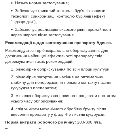
Низька норма застосування;
Забезпечує тривалий контроль бур'янів завдяки
технології синхронізації контролю бур'янів (ефект
"підзарядки");
Забезпечує реалізацію високого рівня врожайності
через широке вікно застосування.
Рекомендації щодо застосування препарату Аденго:
Рекомендується дрібнокрапельне обприскування. Для
досягнення найвищої ефективності препарату слід
дотримуватися таких рекомендацій:
рівномірне обприскування по всій площі культури;
рівномірне загортання насіння на оптимальну
глибину для попередження прямого контакту насіння
кукурудзи з препаратом;
мішалка обприскувача повинна працювати протягом
усього часу обприскування;
слід уникати механічного обробітку ґрунту після
внесення препарату у фазу 4-5 листків кукурудзи.
Норма витрати робочого розчину:
200-300 л/га.