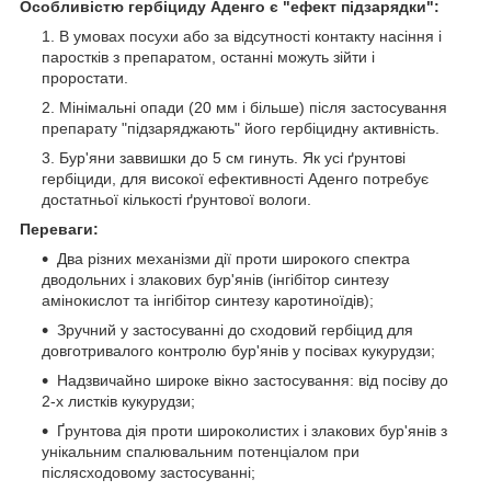
Особливістю гербіциду Аденго є "ефект підзарядки":
В умовах посухи або за відсутності контакту насіння і
паростків з препаратом, останні можуть зійти і
проростати.
Мінімальні опади (20 мм і більше) після застосування
препарату "підзаряджають" його гербіцидну активність.
Бур'яни заввишки до 5 см гинуть. Як усі ґрунтові
гербіциди, для високої ефективності Аденго потребує
достатньої кількості ґрунтової вологи.
Переваги:
Два різних механізми дії проти широкого спектра
дводольних і злакових бур'янів (інгібітор синтезу
амінокислот та інгібітор синтезу каротиноїдів);
Зручний у застосуванні до сходовий гербіцид для
довготривалого контролю бур'янів у посівах кукурудзи;
Надзвичайно широке вікно застосування: від посіву до
2-х листків кукурудзи;
Ґрунтова дія проти широколистих і злакових бур'янів з
унікальним спалювальним потенціалом при
післясходовому застосуванні;