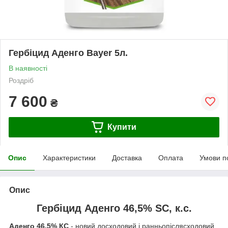
Гербіцид Аденго Bayer 5л.
В наявності
Роздріб
7 600
₴
Купити
Опис
Характеристики
Доставка
Оплата
Умови п
Опис
Гербіцид Аденго 46,5% SC, к.с.
Аденго 46,5% КС
- новий досходовий і ранньопіслясходовий