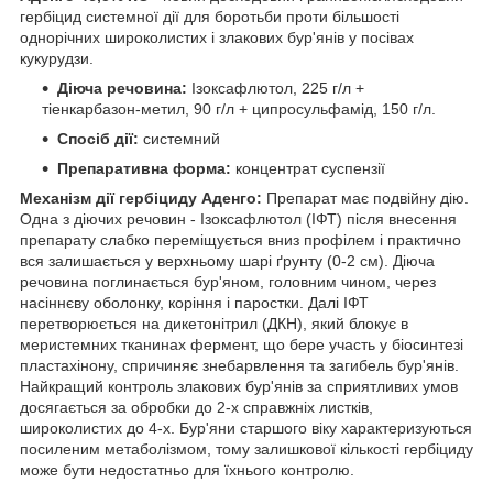
гербіцид системної дії для боротьби проти більшості
однорічних широколистих і злакових бур'янів у посівах
кукурудзи.
Діюча речовина:
Ізоксафлютол, 225 г/л +
тіенкарбазон-метил, 90 г/л + ципросульфамід, 150 г/л.
Спосіб дії:
системний
Препаративна форма:
концентрат суспензії
Механізм дії гербіциду Аденго:
Препарат має подвійну дію.
Одна з діючих речовин - Ізоксафлютол (ІФТ) після внесення
препарату слабко переміщується вниз профілем і практично
вся залишається у верхньому шарі ґрунту (0-2 см). Діюча
речовина поглинається бур'яном, головним чином, через
насіннєву оболонку, коріння і паростки. Далі ІФТ
перетворюється на дикетонітрил (ДКН), який блокує в
меристемних тканинах фермент, що бере участь у біосинтезі
пластахінону, спричиняє знебарвлення та загибель бур'янів.
Найкращий контроль злакових бур'янів за сприятливих умов
досягається за обробки до 2-х справжніх листків,
широколистих до 4-х. Бур'яни старшого віку характеризуються
посиленим метаболізмом, тому залишкової кількості гербіциду
може бути недостатньо для їхнього контролю.