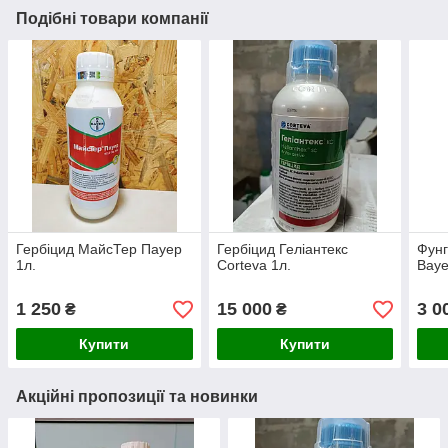
Подібні товари компанії
Гербіцид МайсТер Пауер
Гербіцид Геліантекс
Фунг
1л.
Corteva 1л.
Baye
1 250
15 000
3 0
₴
₴
Купити
Купити
Акційні пропозиції та новинки