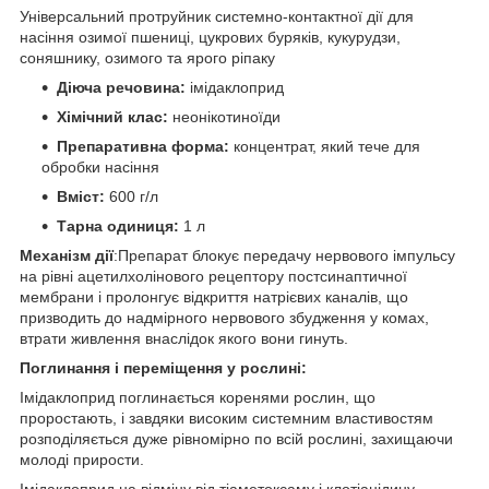
Універсальний протруйник системно-контактної дії для
насіння озимої пшениці, цукрових буряків, кукурудзи,
соняшнику, озимого та ярого ріпаку
Діюча речовина:
імідаклоприд
Хімічний клас:
неонікотиноїди
Препаративна форма:
концентрат, який тече для
обробки насіння
Вміст:
600 г/л
Тарна одиниця:
1 л
Механізм дії
:Препарат блокує передачу нервового імпульсу
на рівні ацетилхолінового рецептору постсинаптичної
мембрани і пролонгує відкриття натрієвих каналів, що
призводить до надмірного нервового збудження у комах,
втрати живлення внаслідок якого вони гинуть.
Поглинання і переміщення у рослині:
Імідаклоприд поглинається коренями рослин, що
проростають, і завдяки високим системним властивостям
розподіляється дуже рівномірно по всій рослині, захищаючи
молоді прирости.