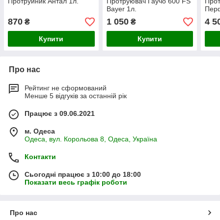
Протруйник Антал 1л.
Протруювач Гаучо 600 FS
Прот
Bayer 1л.
Пер
870
1 050
4 5
₴
₴
Купити
Купити
Про нас
Рейтинг не сформований
Менше 5 відгуків за останній рік
Працює з 09.06.2021
м. Одеса
Одеса, вул. Корольова 8, Одеса, Україна
Контакти
Сьогодні працює з 10:00 до 18:00
Показати весь графік роботи
Про нас