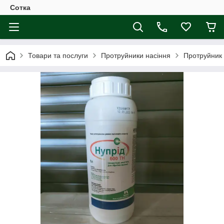
Сотка
Товари та послуги
Протруйники насіння
Протруйник 