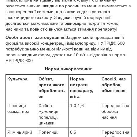
Імідаклоприд на відміну від тіаметоксаму і клотіанідину
рухається значно швидше по рослині та менше вимивається з
зони кореневої системи, що важливо для тривалого
інсектицидного захисту. Завдяки зручній формуляції,
досягається максимальне та рівномірне покриття кожної
насінини та повністю виключається зтікання препарату!
Особливості застосування
:Завдяки своїй препаративній
формі та високій концентрації імідаклоприду, НУПРІД® 600
потребує значно меншої кількості води на відміну від
порошковидних форм, достатньо 10 л/т + відповідна норма
НУПРІД® 600.
Норми використання:
Культура
Об'єкт,
Норма
Спосіб, час
проти якого
витрати
обробок,
обробляєть
препарату,
обмеження
ся
кг/га
Пшениця
Хлібна
1,0-1,6
Передпосівна
озима, яра
жужелиця,
обробка
попелиці,
насіння
цикадки
Ячмінь ярий
Попелиці,
0,5
Передпосівна