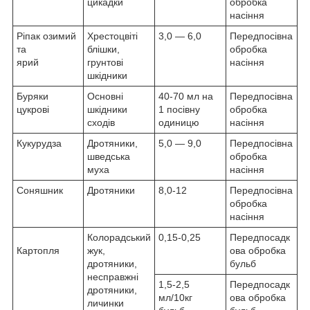
цикадки
обробка
насіння
Ріпак озимий
Хрестоцвіті
3,0 ― 6,0
Передпосівна
та
блішки,
обробка
ярий
грунтові
насіння
шкідники
Буряки
Основні
40-70 мл на
Передпосівна
цукрові
шкідники
1 посівну
обробка
сходів
одиницю
насіння
Кукурудза
Дротяники,
5,0 ― 9,0
Передпосівна
шведська
обробка
муха
насіння
Соняшник
Дротяники
8,0-12
Передпосівна
обробка
насіння
Колорадський
0,15-0,25
Передпосадк
Картопля
жук,
ова обробка
дротяники,
бульб
несправжні
1,5-2,5
Передпосадк
дротяники,
мл/10кг
ова обробка
личинки