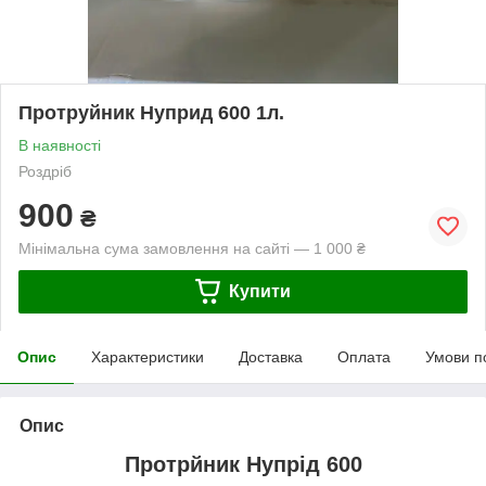
Протруйник Нуприд 600 1л.
В наявності
Роздріб
900
₴
Мінімальна сума замовлення на сайті — 1 000 ₴
Купити
Опис
Характеристики
Доставка
Оплата
Умови п
Опис
Протрйник Нупрід 600