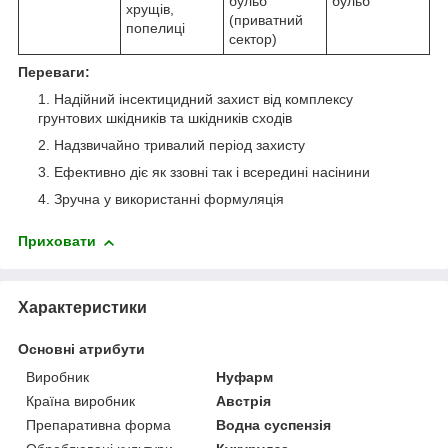
бульб
бульб
хрущів,
(приватний
попелиці
сектор)
Переваги:
Надійний інсектицидний захист від комплексу
грунтових шкідників та шкідників сходів
Надзвичайно тривалий період захисту
Ефективно діє як ззовні так і всередині насінини
Зручна у використанні формуляція
Приховати
Характеристики
Основні атрибути
Виробник
Нуфарм
Країна виробник
Австрія
Препаративна форма
Водна суспензія