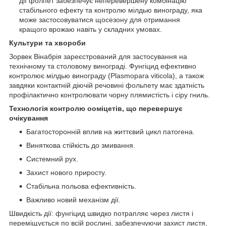
дії фолпет забезпечує неперевершену комбінацію
стабільного ефекту та контролю мілдью винограду, яка
може застосовуватися щосезону для отримання
кращого врожаю навіть у складних умовах.
Культури та хвороби
Зорвек Вінабрія зареєстрований для застосування на
технічному та столовому винограді. Фунгіцид ефективно
контролює мілдью винограду (Plasmopara viticola), а також
завдяки контактній діючій речовині фольпету має здатність
профілактично контролювати чорну плямистість і сіру гниль.
Технологія контролю ооміцетів, що перевершує
очікування
Багатосторонній вплив на життєвий цикл патогена.
Виняткова стійкість до змивання.
Системний рух.
Захист нового приросту.
Стабільна польова ефективність.
Важливо новий механізм дії.
Швидкість дії: фунгіцид швидко потрапляє через листя і
переміщується по всій рослині, забезпечуючи захист листя,