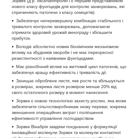
Зорвек (д.р. оксатіапіпролін і є першим представником
нового класу фунгіцидів для контролю захворювань, які
спричиняють патогени з класу ооміцетів).
Забезпечує неперевершену комбінацію стабільного і
тривалого контролю захворювань, допомагаючи
отримати здоровий урожай винограду і збільшити
прибуток.
Володіє абсолютно новим біохімічним механізмом
впливу на збудників хвороби і не має перехресної
резистентності з наявними фунгіцидами.
Має різнобічний вплив на життєвий цикл патогенів, що
забезпечує кращу ефективність і тривалість дії.
Захищає оброблене листя, яке росте та збільшується
в розмірах, зокрема листя розміром менше 20% від
свого остаточного розміру в момент нанесення.
Зорвек є новою технологією захисту рослин, яка може
забезпечити сільгоспвиробникам низку переваг, зокрема
зменшення операційних витрат і поліпшення
ефективності управління господарством.
Зорвек Вінабрія завдяки поєднанню у формуляції
інноваційної молекули Зорвек та молекули контактної