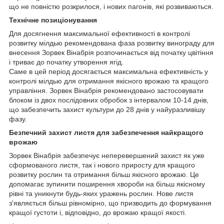
що не повністю розкрилося, і нових пагонів, які розвиваються.
Технічне позиціонування
Для досягнення максимальної ефективності в контролі
розвитку мілдью рекомендована фаза розвитку винограду для
внесення Зорвек Вінабрія розпочинається від початку цвітіння
і триває до початку утворення ягід.
Саме в цей період досягається максимальна ефективність у
контролі мілдью для отримання якісного врожаю та кращого
управління. Зорвек Вінабрія рекомендовано застосовувати
блоком із двох послідовних обробок з інтервалом 10-14 днів,
що забезпечить захист культури до 28 днів у найуразливішу
фазу.
Безпечний захист листя для забезпечення найкращого
врожаю
Зорвек Вінабрія забезпечує неперевершений захист як уже
сформованого листя, так і нового приросту для кращого
розвитку рослин та отримання більш якісного врожаю. Це
допомагає зупинити поширення хвороби на більш якісному
рівні та уникнути будь-яких уражень рослин. Нове листя
з'являється більш рівномірно, що призводить до формування
кращої густоти і, відповідно, до врожаю кращої якості.