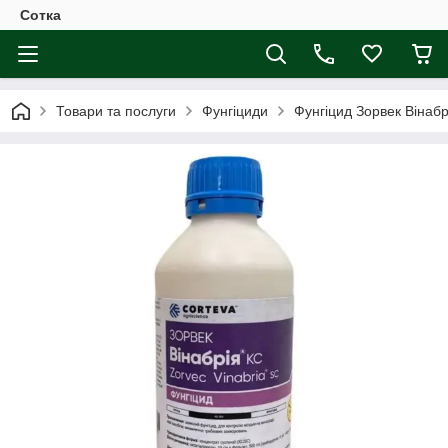
Сотка
Товари та послуги
Фунгіциди
Фунгіцид Зорвек Вінабр