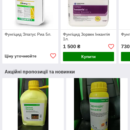
Фунгіцид Элатус Риа 5л.
Фунгіцид Зорвек Інкантія
Фунг
1л.
1 500
730
₴
Ціну уточнюйте
Купити
Акційні пропозиції та новинки