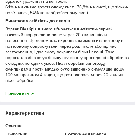
відсоток ураження на контролі:
64% на активно зростаючому листі, 76,8% на листі, що тільки-
но з'явився, 54% на необробленому листі.
Виняткова стійкість до опадів
Зорвек Вінабрія швидко вбирається в епікутикулярний
восковий шар рослини лише через 20 хвилин після
нанесення. Це допомагає виробникам зменшити потребу в
повторному обприскуванні через дощ, після або під час
застосування, і дає змогу покривати більші площі. Така
перевага забезпечує більшу гнучкість у проведенні обробки за
складних погодних умов. Після обробки винограду
фунгіцидами проти мілдью було здійснено симуляцію дощу
100 мл протягом 4 годин, що розпочалася через 20 хвилин
після обробки.
Приховати
Характеристики
Основні
Виробник
Corteva Agriscience