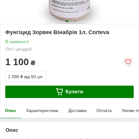
Фунгіцид Зорвек Вінабрія 1л. Corteva
В наявності
Опт і роздріб
1 100
₴
1 090 ₴
від 50 шт.
Купити
Опис
Характеристики
Доставка
Оплата
Умови п
Опис