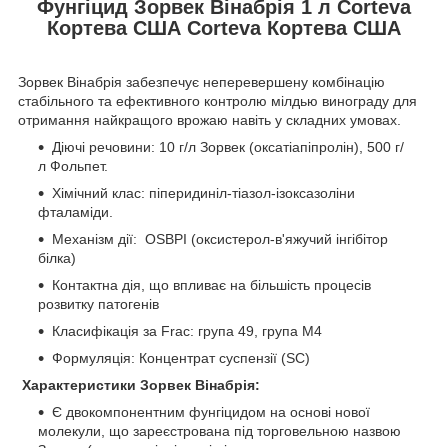
Фунгіцид Зорвек Вінабрія 1 л Corteva
Кортева США Corteva Кортева США
Зорвек Вінабрія забезпечує неперевершену комбінацію
стабільного та ефективного контролю мілдью винограду для
отримання найкращого врожаю навіть у складних умовах.
Діючі речовини: 10 г/л Зорвек (оксатіапіпролін), 500 г/
л Фольпет.
Хімічний клас: піперидиніл-тіазол-ізоксазоліни
фталаміди.
Механізм дії: OSBPI (оксистерол-в'яжучий інгібітор
білка)
Контактна дія, що впливає на більшість процесів
розвитку патогенів
Класифікація за Frac: група 49, група М4
Формуляція: Концентрат суспензії (SC)
Характеристики Зорвек Вінабрія:
Є двокомпонентним фунгіцидом на основі нової
молекули, що зареєстрована під торговельною назвою